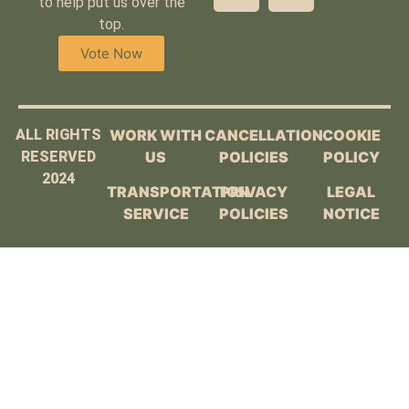
to help put us over the
top.
Vote Now
ALL RIGHTS
WORK WITH
CANCELLATION
COOKIE
RESERVED
US
POLICIES
POLICY
2024
TRANSPORTATION
PRIVACY
LEGAL
SERVICE
POLICIES
NOTICE