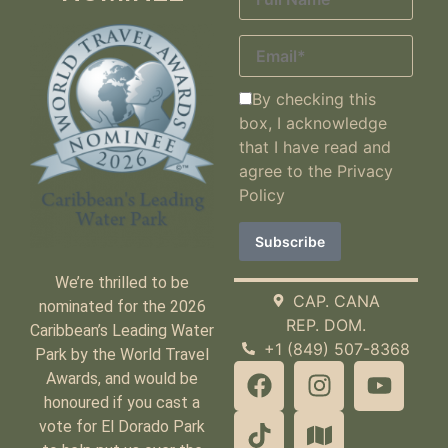
By checking this
box, I acknowledge
that I have read and
agree to the
Privacy
Policy
We’re thrilled to be
CAP. CANA
nominated for the 2026
REP. DOM.
Caribbean’s Leading Water
+1 (849) 507-8368
Park by the World Travel
Awards, and would be
honoured if you cast a
vote for El Dorado Park