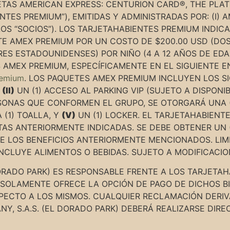
JETAS AMERICAN EXPRESS: CENTURION CARD®, THE PLA
TES PREMIUM”), EMITIDAS Y ADMINISTRADAS POR: (I) AM
OS “SOCIOS”). LOS TARJETAHABIENTES PREMIUM INDI
TE AMEX PREMIUM POR UN COSTO DE $200.00 USD (D
RES ESTADOUNIDENSES) POR NIÑO (4 A 12 AÑOS DE ED
 AMEX PREMIUM, ESPECÍFICAMENTE EN EL SIGUIENTE E
remium
. LOS PAQUETES AMEX PREMIUM INCLUYEN LOS SI
,
(II)
UN (1) ACCESO AL PARKING VIP (SUJETO A DISPONIB
ONAS QUE CONFORMEN EL GRUPO, SE OTORGARÁ UNA (1
 (1) TOALLA, Y
(V)
UN (1) LOCKER. EL TARJETAHABIENT
AS ANTERIORMENTE INDICADAS. SE DEBE OBTENER UN 
 LOS BENEFICIOS ANTERIORMENTE MENCIONADOS. LIMIT
NCLUYE ALIMENTOS O BEBIDAS. SUJETO A MODIFICACIO
ORADO PARK) ES RESPONSABLE FRENTE A LOS TARJETAHA
SOLAMENTE OFRECE LA OPCIÓN DE PAGO DE DICHOS BIE
ECTO A LOS MISMOS. CUALQUIER RECLAMACIÓN DERIVA
Y, S.A.S. (EL DORADO PARK) DEBERÁ REALIZARSE DIRE