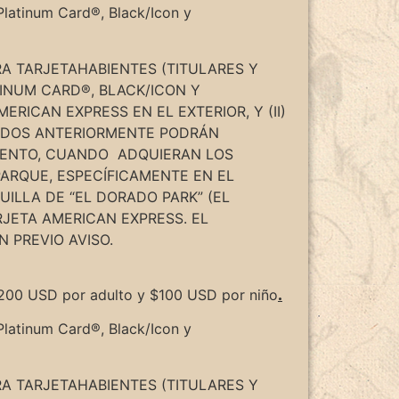
Platinum Card®, Black/Icon y
RA TARJETAHABIENTES (TITULARES Y
TINUM CARD®, BLACK/ICON Y
ERICAN EXPRESS EN EL EXTERIOR, Y (II)
CADOS ANTERIORMENTE PODRÁN
CUENTO, CUANDO ADQUIERAN LOS
 PARQUE, ESPECÍFICAMENTE EN EL
UILLA DE “EL DORADO PARK” (EL
RJETA AMERICAN EXPRESS. EL
IN PREVIO AVISO.
 $200 USD por adulto y $100 USD por niño
.
Platinum Card®, Black/Icon y
RA TARJETAHABIENTES (TITULARES Y