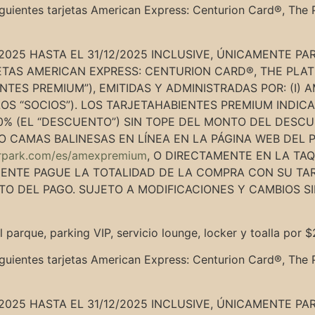
siguientes tarjetas American Express: Centurion Card®, The 
/2025 HASTA EL 31/12/2025 INCLUSIVE, ÚNICAMENTE PA
JETAS AMERICAN EXPRESS: CENTURION CARD®, THE PLA
TES PREMIUM”), EMITIDAS Y ADMINISTRADAS POR: (I) AM
OS “SOCIOS”). LOS TARJETAHABIENTES PREMIUM INDI
10% (EL “DESCUENTO”) SIN TOPE DEL MONTO DEL DES
Y/O CAMAS BALINESAS EN LÍNEA EN LA PÁGINA WEB DEL
erpark.com/es/amexpremium
, O DIRECTAMENTE EN LA TAQ
BIENTE PAGUE LA TOTALIDAD DE LA COMPRA CON SU TA
O DEL PAGO. SUJETO A MODIFICACIONES Y CAMBIOS S
parque, parking VIP, servicio lounge, locker y toalla por
siguientes tarjetas American Express: Centurion Card®, The 
/2025 HASTA EL 31/12/2025 INCLUSIVE, ÚNICAMENTE PA