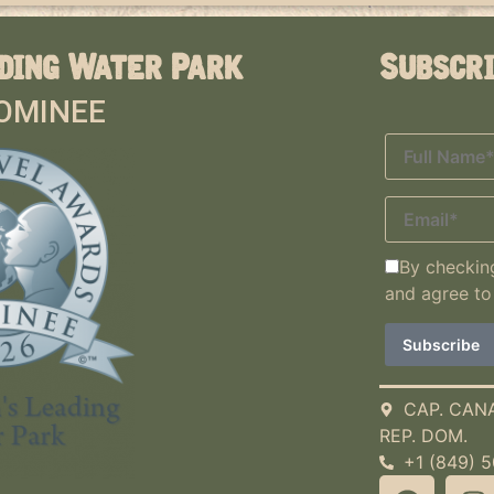
ding Water Park
Subscr
OMINEE
By checking
and agree to
CAP. CAN
REP. DOM.
+1 (849) 