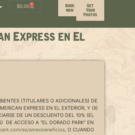
0
Book
Get
$
0.00
now
Your
Photos
an Express en El
ABIENTES (TITULARES O ADICIONALES) DE
ERICAN EXPRESS EN EL EXTERIOR, Y (II)
CIARSE DE UN DESCUENTO DEL 10% (EL
) DE ACCESO A “EL DORADO PARK” EN
rpark.com/es/amexbeneficios
, O CUANDO