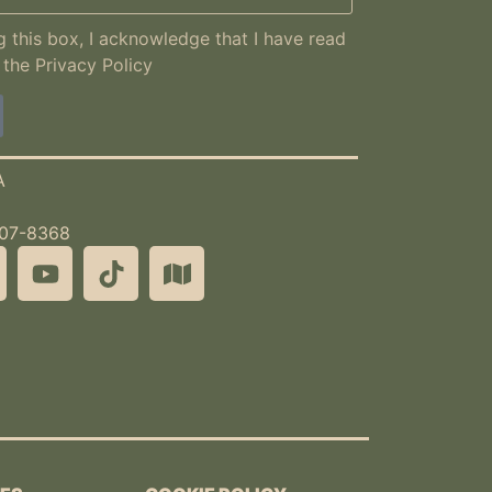
 this box, I acknowledge that I have read
 the
Privacy Policy
A
507-8368