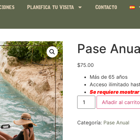
ciones
Planifica tu Visita
Contacto
Pase Anual
$
75.00
Más de 65 años
Acceso ilimitado has
Se requiere mostrar
Añadir al carrito
Categoría:
Pase Anual