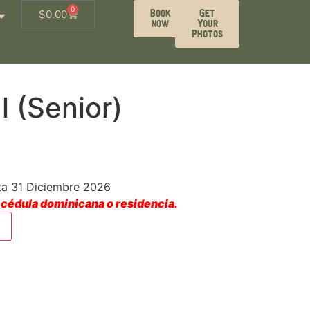
0
Book
Get
$
0.00
now
Your
Photos
 (Senior)
ta 31 Diciembre 2026
 cédula dominicana o residencia.