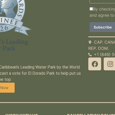
By checking
and agree to
CAP. CAN
REP. DOM.
+1 (849) 
 Caribbean’s Leading Water Park by the World
cast a vote for El Dorado Park to help put us
he top.
 Now