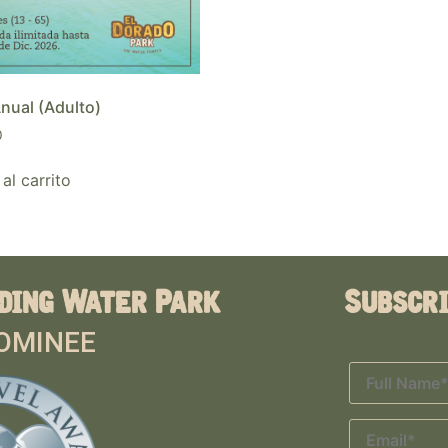
nual (Adulto)
0
al carrito
ding Water Park
Subscr
OMINEE