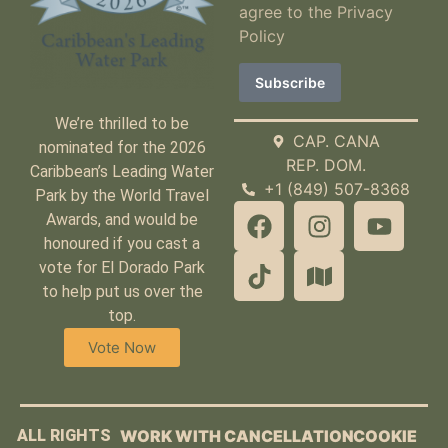
agree to the
Privacy
Policy
We’re thrilled to be
CAP. CANA
nominated for the 2026
REP. DOM.
Caribbean’s Leading Water
+1 (849) 507-8368
Park by the World Travel
Awards, and would be
honoured if you cast a
vote for El Dorado Park
to help put us over the
top.
Vote Now
ALL RIGHTS
WORK WITH
CANCELLATION
COOKIE