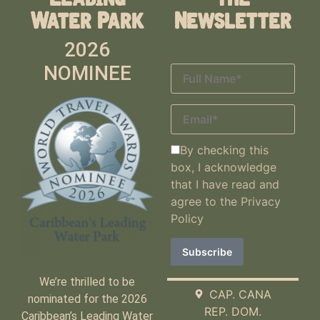
Water Park
Newsletter
2026
NOMINEE
By checking this
box, I acknowledge
that I have read and
agree to the
Privacy
Policy
We’re thrilled to be
CAP. CANA
nominated for the 2026
REP. DOM.
Caribbean’s Leading Water