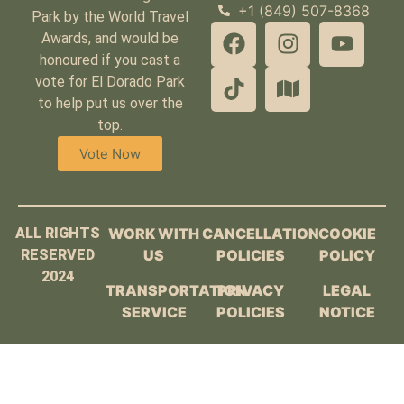
+1 (849) 507-8368
Park by the World Travel
Awards, and would be
honoured if you cast a
vote for El Dorado Park
to help put us over the
top.
Vote Now
ALL RIGHTS
WORK WITH
CANCELLATION
COOKIE
RESERVED
US
POLICIES
POLICY
2024
TRANSPORTATION
PRIVACY
LEGAL
SERVICE
POLICIES
NOTICE